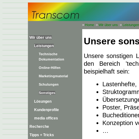
»
Home
>
Wir über uns
>
Leistungen
Wir über uns
Unsere sons
Leistungen
Technische
Unsere sonstigen L
Dokumentation
den Bereich 'tec
Online-Hilfen
beispielhaft sein:
Marketingmaterial
Lastenhefte, 
Schulungen
Struktogramm
Sonstiges
Übersetzung
Lösungen
Poster, Präs
Kundenprofile
Bucheditione
media offices
Konzeption v
Recherche
…
Tipps + Tricks