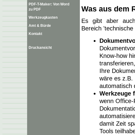
PDF-T-Maker: Von Word
Was aus dem R
zu PDF
Werkzeugkasten
Es gibt aber auch
Amt & Bürde
Bereich 'technisch
Kontakt
Dokumentvo
Dokumentvorl
Druckansicht
Know-how hin
transferieren
Ihre Dokumen
wäre es z.B.
automatisch 
Werkzeuge f
wenn Office-
Dokumentation
automatisier
damit Zeit s
Tools teilha