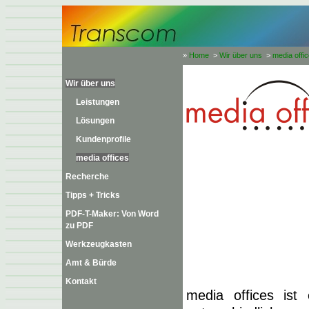
»
Home
>
Wir über uns
>
media offi
Wir über uns
Leistungen
Lösungen
Kundenprofile
media offices
Recherche
Tipps + Tricks
PDF-T-Maker: Von Word
zu PDF
Werkzeugkasten
Amt & Bürde
Kontakt
media offices ist