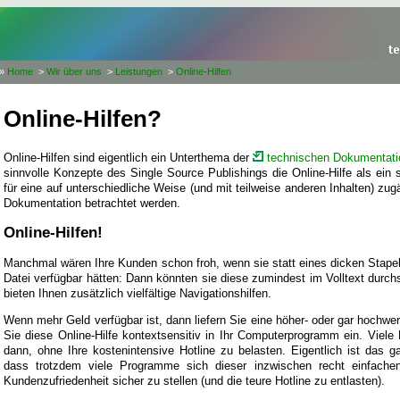
»
Home
>
Wir über uns
>
Leistungen
>
Online-Hilfen
Online-Hilfen?
Online-Hilfen sind eigentlich ein Unterthema der
technischen Dokumentati
sinnvolle Konzepte des Single Source Publishings die Online-Hilfe als ein 
für eine auf unterschiedliche Weise (und mit teilweise anderen Inhalten) z
Dokumentation betrachtet werden.
Online-Hilfen!
Manchmal wären Ihre Kunden schon froh, wenn sie statt eines dicken Stape
Datei verfügbar hätten: Dann könnten sie diese zumindest im Volltext dur
bieten Ihnen zusätzlich vielfältige Navigationshilfen.
Wenn mehr Geld verfügbar ist, dann liefern Sie eine höher- oder gar hochwer
Sie diese Online-Hilfe kontextsensitiv in Ihr Computerprogramm ein. Viel
dann, ohne Ihre kostenintensive Hotline zu belasten. Eigentlich ist das 
dass trotzdem viele Programme sich dieser inzwischen recht einfachen
Kundenzufriedenheit sicher zu stellen (und die teure Hotline zu entlasten).