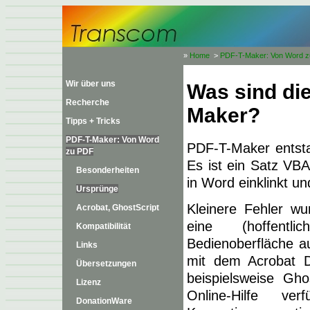
»
Home
>
PDF-T-Maker: Von Word 
Wir über uns
Was sind di
Recherche
Maker?
Tipps + Tricks
PDF-T-Maker: Von Word
PDF-T-Maker entst
zu PDF
Es ist ein Satz VBA
Besonderheiten
in Word einklinkt un
Ursprünge
Kleinere Fehler wu
Acrobat, GhostScript
eine (hoffentli
Kompatibilität
Bedienoberfläche a
Links
mit dem Acrobat Di
Übersetzungen
beispielsweise Gho
Lizenz
Online-Hilfe ve
DonationWare