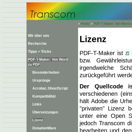
»
Home
>
PDF-T-Maker: Von Word 
Wir über uns
Lizenz
Recherche
Tipps + Tricks
PDF-T-Maker ist
bzw. Gewährleist
PDF-T-Maker: Von Word
zu PDF
irgendwelche Sch
Besonderheiten
zurückgeführt werde
Ursprünge
Der Quellcode i
Acrobat, GhostScript
verschiedenen (eins
Kompatibilität
hält Adobe die Urh
Links
"privaten" Lizenz 
Übersetzungen
unter eine Open S
Lizenz
jedoch Transcom di
DonationWare
bearbeiten und den