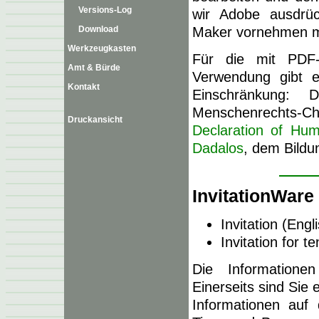
Versions-Log
wir Adobe ausdrü
Maker vornehmen mö
Download
Werkzeugkasten
Für die mit PDF-
Amt & Bürde
Verwendung gibt es
Kontakt
Einschränkung:
Menschenrechts
Druckansicht
Declaration of Hu
Dadalos
, dem Bild
InvitationWare
Invitation (Engl
Invitation for 
Die Informatione
Einerseits sind Sie 
Informationen auf