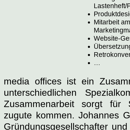
Lastenheft/P
Produktdes
Mitarbeit a
Marketingma
Website-Ge
Übersetzun
Retrokonver
…
media offices ist ein Zusa
unterschiedlichen Spezialk
Zusammenarbeit sorgt für 
zugute kommen. Johannes Gr
Gründungsgesellschafter und 