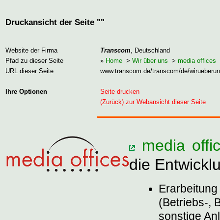
Druckansicht der Seite ""
Website der Firma
Transcom
, Deutschland
Pfad zu dieser Seite
»
Home
>
Wir über uns
>
media offices
URL dieser Seite
www.transcom.de/transcom/de/wirueberun
Ihre Optionen
Seite drucken
(Zurück) zur Webansicht dieser Seite
media offi
die Entwickl
Erarbeitung
(Betriebs-,
sonstige Anl