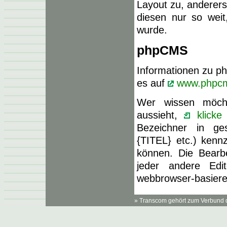
Layout zu, anderers
diesen nur so weit
wurde.
phpCMS
Informationen zu ph
es auf
www.phpcm
Wer wissen möcht
aussieht,
klicke 
Bezeichner in ge
{TITEL} etc.) kennz
können. Die Bearb
jeder andere Edi
webbrowser-basiere
» Transcom gehört zum Verbund 