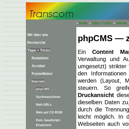
»
Home
>
Tipps + Tricks
>
Internet
Wir über uns
phpCMS — zu
Recherche
Tipps + Tricks
Ein
Content Ma
Verwaltung und Au
Redaktion
umgesetzt) strikter
Acrobat
den Informationen
FrameMaker
werden (Layout, M
Internet
steuern. So grei
phpCMS
Druckansicht
diese
Suchmaschinen
dieselben Daten zu,
Mail-URLs
durch die Trennung
Web auf CD ROM
leicht möglich. In 
Kein JavaScript:
Webseiten auch von
Ersatztext