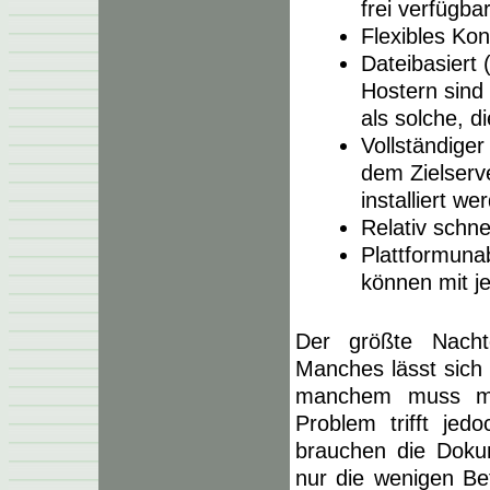
frei verfügba
Flexibles Ko
Dateibasiert 
Hostern sind
als solche, d
Vollständiger
dem Zielserve
installiert w
Relativ schne
Plattformuna
können mit je
Der größte Nacht
Manches lässt sich
manchem muss man
Problem trifft jed
brauchen die Doku
nur die wenigen Bef