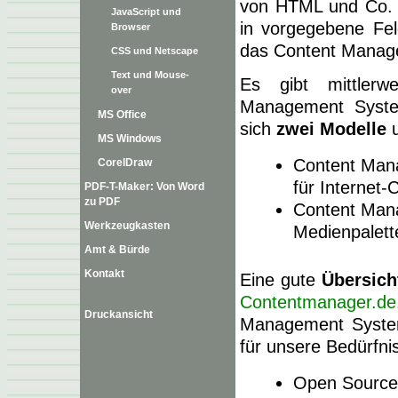
von HTML und Co. 
JavaScript und
in vorgegebene Fe
Browser
das Content Manag
CSS und Netscape
Text und Mouse-
Es gibt mittlerw
over
Management System
MS Office
sich
zwei Modelle
u
MS Windows
Content Mana
CorelDraw
für Internet-
PDF-T-Maker: Von Word
zu PDF
Content Mana
Werkzeugkasten
Medienpalett
Amt & Bürde
Kontakt
Eine gute
Übersic
Contentmanager.de
Druckansicht
Management Syst
für unsere Bedürfn
Open Source,